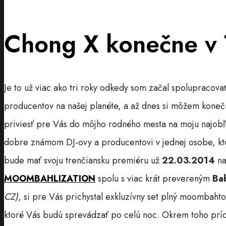
Chong X konečne v
Je to už viac ako tri roky odkedy som začal spolupracov
producentov na našej planéte, a až dnes si môžem konečn
priviesť pre Vás do môjho rodného mesta na moju najobľ
dobre známom DJ-ovy a producentovi v jednej osobe, kto
bude mať svoju trenčiansku premiéru už
22.03.2014
n
MOOMBAHLIZATION
spolu s viac krát prevereným
Ba
CZ)
, si pre Vás prichystal exkluzívny set plný moombaht
ktoré Vás budú sprevádzať po celú noc. Okrem toho príd