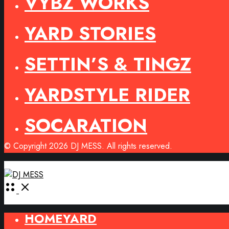
VYBZ WORKS
YARD STORIES
SETTIN’S & TINGZ
YARDSTYLE RIDER
SOCARATION
© Copyright 2026 DJ MESS. All rights reserved.
Open
Menu
HOMEYARD