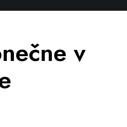
nečne v
e