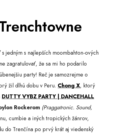
 Trenchtowne
ať s jedným s najlepších moombahton-ových
e zagratulovať, že sa mi ho podarilo
úbenejšiu party! Reč je samozrejme o
rý žil dlhú dobu v Peru.
Chong X
, ktorý
a
DUTTY VYBZ PARTY | DANCEHALL
bylon Rockerom
(Praggatronic. Sound,
onu, cumbie a iných tropických žánrov,
u do Trenčína po prvý krát aj viedenský