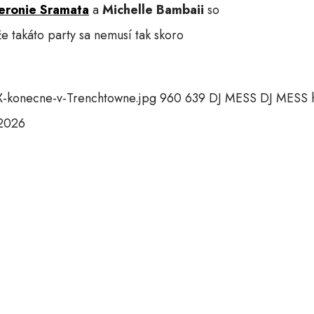
eronie Sramata
a
Michelle Bambaii
so
e takáto party sa nemusí tak skoro
X-konecne-v-Trenchtowne.jpg
960
639
DJ MESS
DJ MESS
 2026