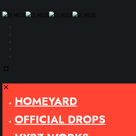
Facebook
Instagram
YouTube
SoundCloud
Spotify
Toggle
offcanvas
area
Close
HOMEYARD
OFFICIAL DROPS