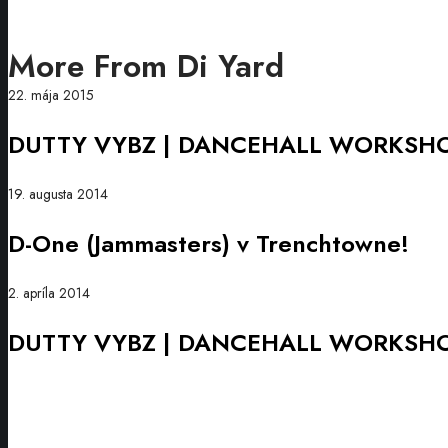
More From Di Yard
DUTTY
22. mája 2015
VYBZ
DUTTY VYBZ | DANCEHALL WORKSH
|
DANCEHALL
WORKSHOP
D-
19. augusta 2014
One
D-One (Jammasters) v Trenchtowne!
(Jammasters)
v
Trenchtowne!
DUTTY
2. apríla 2014
VYBZ
DUTTY VYBZ | DANCEHALL WORKSH
|
DANCEHALL
WORKSHOP