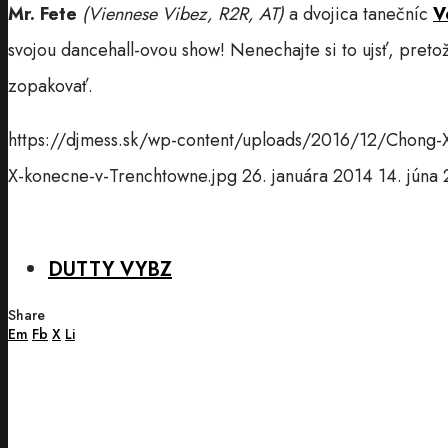
Mr. Fete
(Viennese Vibez, R2R, AT)
a dvojica tanečníc
V
svojou dancehall-ovou show! Nenechajte si to ujsť, pretož
zopakovať.
https://djmess.sk/wp-content/uploads/2016/12/Chong-
X-konecne-v-Trenchtowne.jpg
26. januára 2014
14. júna
DUTTY VYBZ
Share
Em
Fb
X
Li