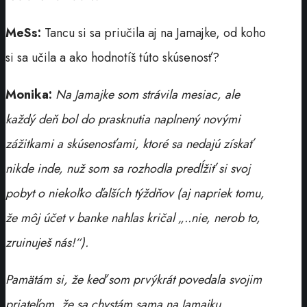
MeSs:
Tancu si sa priučila aj na Jamajke, od koho
si sa učila a ako hodnotíš túto skúsenosť?
Monika:
Na Jamajke som strávila mesiac, ale
každý deň bol do prasknutia naplnený novými
zážitkami a skúsenosťami, ktoré sa nedajú získať
nikde inde, nuž som sa rozhodla predĺžiť si svoj
pobyt o niekoľko ďalších týždňov (aj napriek tomu,
že môj účet v banke nahlas kričal „..nie, nerob to,
zruinuješ nás!“).
Pamätám si, že keď som prvýkrát povedala svojim
priateľom, že sa chystám sama na Jamajku,