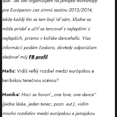
späť. Tak isto organizujem na Jamajke workshopy
pre Európanov cez zimnú sezónu 2013/2014,
takže každý kto sa tam bojí ísť sám, kľudne sa
môže pridať a učiť sa tancovať s najlepšími z
najlepších, priamo v kolíske dancehallu. Viac
informácií podám čoskoro, dovtedy odporúčam
sledovať môj
FB profil
.
MeSs:
Vidíš veľký rozdiel medzi európskou a
karibskou tanečnou scénou?
Monika:
Hoci sa hovorí „one love, one dance“
(jedna láska, jeden tanec; pozn. aut.), vidím
mnoho rozdielov medzi európskou a jamajskou