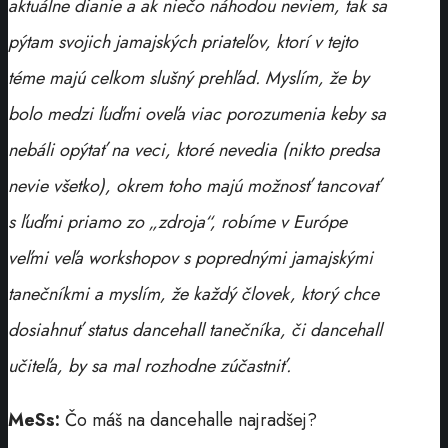
aktuálne dianie a ak niečo náhodou neviem, tak sa
pýtam svojich jamajských priateľov, ktorí v tejto
téme majú celkom slušný prehľad. Myslím, že by
bolo medzi ľuďmi oveľa viac porozumenia keby sa
nebáli opýtať na veci, ktoré nevedia (nikto predsa
nevie všetko), okrem toho majú možnosť tancovať
s ľuďmi priamo zo „zdroja“, robíme v Európe
veľmi veľa workshopov s poprednými jamajskými
tanečníkmi a myslím, že každý človek, ktorý chce
dosiahnuť status dancehall tanečníka, či dancehall
učiteľa, by sa mal rozhodne zúčastniť.
MeSs:
Čo máš na dancehalle najradšej?