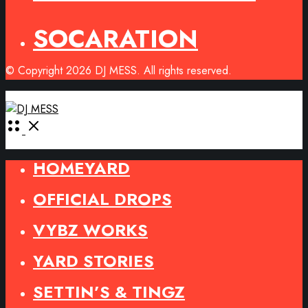
SOCARATION
© Copyright 2026 DJ MESS. All rights reserved.
Open
Menu
HOMEYARD
OFFICIAL DROPS
VYBZ WORKS
YARD STORIES
SETTIN’S & TINGZ