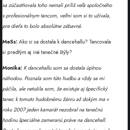
sa zúčastňovala toho nemali príliš veľa spoločného
s profesionálnym tancom, veľmi som si to užívala,
pre dieťa to bolo absolútne zábavné.
MeSs:
Ako si sa dostala k dancehallu? Tancovala
si predtým aj iné tanečné štýly?
Monika:
K dancehallu som sa dostala úplnou
náhodou. Poznala som túto hudbu a vždy sa mi
páčila, ale netušila som, že existuje aj špecifický
tanec k tomuto hudobnému žánru až dokým ma v
roku 2007 jeden kamarát nezobral na tanečnú
hodinu špeciálne zameranú práve na dancehall.