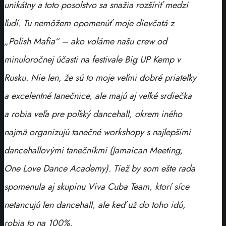
unikátny a toto posolstvo sa snažia rozšíriť medzi
ľudí. Tu nemôžem opomenúť moje dievčatá z
„Polish Mafia“ – ako voláme našu crew od
minuloročnej účasti na festivale Big UP Kemp v
Rusku. Nie len, že sú to moje veľmi dobré priateľky
a excelentné tanečnice, ale majú aj veľké srdiečka
a robia veľa pre poľský dancehall, okrem iného
najmä organizujú tanečné workshopy s najlepšími
dancehallovými tanečníkmi (Jamaican Meeting,
One Love Dance Academy). Tiež by som ešte rada
spomenula aj skupinu Viva Cuba Team, ktorí síce
netancujú len dancehall, ale keď už do toho idú,
robia to na 100%.