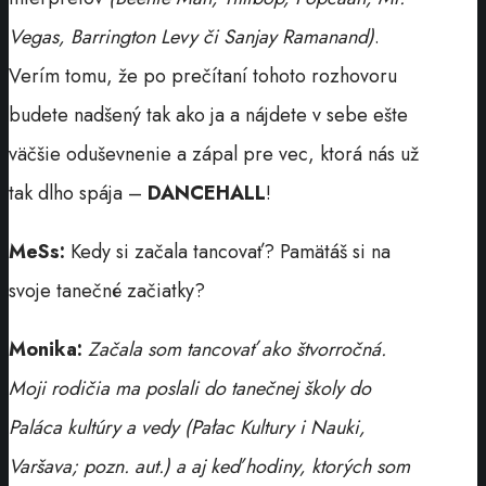
Vegas, Barrington Levy či Sanjay Ramanand)
.
Verím tomu, že po prečítaní tohoto rozhovoru
budete nadšený tak ako ja a nájdete v sebe ešte
väčšie oduševnenie a zápal pre vec, ktorá nás už
tak dlho spája –
DANCEHALL
!
MeSs:
Kedy si začala tancovať? Pamätáš si na
svoje tanečné začiatky?
Monika:
Začala som tancovať ako štvorročná.
Moji rodičia ma poslali do tanečnej školy do
Paláca kultúry a vedy (Pałac Kultury i Nauki,
Varšava; pozn. aut.) a aj keď hodiny, ktorých som