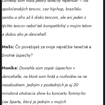
Dovtedy som mala pestrý tanečný repertoár – od
spoločenských tancov, cez hip-hop, brazílsku
sambu a afro až k disko tancom, ale ani jeden z
týchto tancov nebol tak kompatibilný s mojim telom
a dušou ako je dancehall.
MeSs:
Čo považuješ za svoje najväčšie tanečné a
životné úspechy?
Monika:
Dosiahla som zopár úspechov v
dancehalle, na ktoré som hrdá a rozhodne na ne
nezabudnem. Jedným z posledných je aj 20
minútová otváracia show ku koncertu Tommy-ho
Lee Sparta, ktorý je jedným z mojich