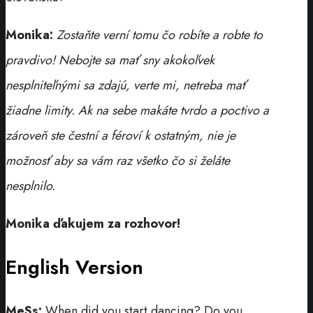
Monika:
Zostaňte verní tomu čo robíte a robte to
pravdivo! Nebojte sa mať sny akokoľvek
nesplniteľnými sa zdajú, verte mi, netreba mať
žiadne limity. Ak na sebe makáte tvrdo a poctivo a
zároveň ste čestní a féroví k ostatným, nie je
možnosť aby sa vám raz všetko čo si želáte
nesplnilo.
Monika ďakujem za rozhovor!
English Version
MeSs:
When did you start dancing? Do you