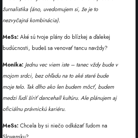
žurnalistika (áno, uvedomujem si, že je to
nezvyčajná kombinácia).
MeSs:
Aké sú tvoje plány do blízkej a ďalekej
budúcnosti, budeš sa venovať tancu navždy?
Monika:
Jednu vec viem iste – tanec vždy bude v
mojom srdci, bez ohľadu na to aké staré bude
moje telo. Tak dlho ako len budem môcť, budem
medzi ľudí šíriť dancehall kultúru. Ale plánujem aj
oficiálnu právnickú kariéru.
MeSs:
Chcela by si niečo odkázať ľudom na
Slovensku?