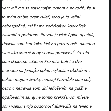
varovali ma so zdvihnutým prstom a hovorili, že si
to mám dobre premyslieť, lebo je to veľmi
nebezpečné, môžu ma kedykoľvek kdekoľvek
zastreliť a podobne. Pravda je však úplne opačná,
dostala som tam toľko lásky a pozornosti, omnoho
viac ako som si kedy vedela predstaviť. Za toto
som skutočne vďačná! Pre mňa boli tie dva
mesiace na Jamajke úplne najlepším obdobím v
celom mojom živote, naozaj! Nevidela som celý
ostrov, netrávila som dni leňošením na pláži a
opaľovaním sa, aj na tomto prekrásnom mieste
som všetku svoju pozornosť sústredila na tanec a