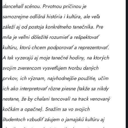
dancehall scénou. Prvotnou príčinou je
samozrejme odlišná história i kultúra, ale veľa
záleží aj od postoja konkrétneho tanečníka. Pre
mňa je veľmi dôležité rozumieť a rešpektovať
kultúru, ktorú chcem podporovať a reprezentovať.
A tak vyzerajú aj moje tanečné hodiny, na ktorých
svojim zverencom vysvetľujem tvorbu daných
prvkov, ich význam, najvhodnejšie použitie, učím
ich ako interpretovať rôzne piesne (takže sa nikdy
nestane, že by chalani tancovali na track venovaný
kočkám a opačne). Snažím sa vo svojich
študentoch vzbudiť záujem o jamajskú kultúru aj