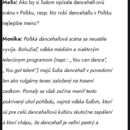
MeSs:
Ako by si ľudom opísala dancehall-ovú
scénu v Poľsku, resp. kto robí dancehallu v Poľsku
najlepšie meno?
Monika:
Poľská dancehallová scéna sa neustále
vyvíja. Bohužiaľ, vďaka médiám a niektorým
televíznym programom (napr.: „You can dance“,
„You got talent“) majú ľudia dancehall v povedomí
len ako vulgárny tanec založený na trasení
zadkom. Pomaly sa však začína meniť tento
pokrivený uhol pohľadu, najmä vďaka ľuďom, ktorí
sú pre celú dancehallovú kultúru skutočne zapálení
a ktorí chápu, že dancehall je veľmi pestrý a