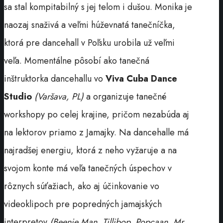
sa stal kompitabilný s jej telom i dušou. Monika je
naozaj snaživá a veľmi húževnatá tanečníčka,
ktorá pre dancehall v Poľsku urobila už veľmi
veľa. Momentálne pôsobí ako tanečná
inštruktorka dancehallu vo
Viva Cuba Dance
Studio
(Varšava, PL)
a organizuje tanečné
workshopy po celej krajine, pričom nezabúda aj
na lektorov priamo z Jamajky. Na dancehalle má
najradšej energiu, ktorá z neho vyžaruje a na
svojom konte má veľa tanečných úspechov v
rôznych súťažiach, ako aj účinkovanie vo
videoklipoch pre popredných jamajských
interpretov
(Beenie Man, Tillibop, Popcaan, Mr.