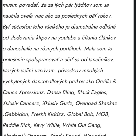
musím povedať, že za tých pár týždňov som sa
naučila oveľa viac ako za posledných päť rokov.
Byť súčasťou toho všetkého je diametrálne odlišné
od sledovania klipov na youtube a čítania článkov
o dancehalle na rôznych portáloch. Mala som to
potešenie spolupracovať a učiť sa od tanečníkov,
ktorých veľmi uznávam, pôvodcov mnohých
vychytených dancehallových prvkov ako Orville &
Dance Xpressionz, Dansa Bling, Black Eagles,
Xklusiv Dancerz, Xklusiv Gurlz, Overload Skankaz
,Gabbidon, Freshh Kiddzz, Global Bob, MOB,
Raddie Rich, Kevy White, White Out Gang,