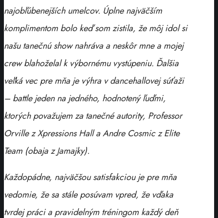
najobľúbenejších umelcov. Úplne najväčším
komplimentom bolo keď som zistila, že môj idol si
našu tanečnú show nahráva a neskôr mne a mojej
crew blahoželal k výbornému vystúpeniu. Ďalšia
veľká vec pre mňa je výhra v dancehallovej súťaži
– battle jeden na jedného, hodnotený ľuďmi,
ktorých považujem za tanečné autority, Professor
Orville z Xpressions Hall a Andre Cosmic z Elite
Team (obaja z Jamajky).
Každopádne, najväčšou satisfakciou je pre mňa
vedomie, že sa stále posúvam vpred, že vďaka
tvrdej práci a pravidelným tréningom každý deň