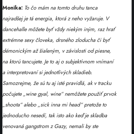
Monika:
To čo mám na tomto druhu tanca
najradšej je tá energia, ktorá z neho vyžaruje. V
dancehalle môžete byť vždy niekým iným, raz hrať
extrémne sexy človeka, drsného zloducha či byť
démonickým až šialeným, v závislosti od piesne,
na ktorú tancujete. Je to aj o subjektívnom vnímaní
a interpretovaní si jednotlivých skladieb.
Samozrejme, že sú tu aj isté pravidlá, ak v tracku
počujete „wine gyal, wine“ nemôžete použiť prvok
„shoota“ alebo „sick inna mi head“ pretože to
jednoducho nesedí, tak isto ako keď je skladba
venovaná gangstrom z Gazy, nemali by ste