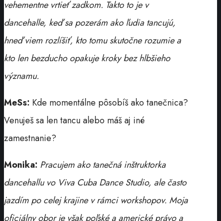
vehementne vrtieť zadkom. Takto to je v
dancehalle, keď sa pozerám ako ľudia tancujú,
hneď viem rozlíšiť, kto tomu skutočne rozumie a
kto len bezducho opakuje kroky bez hlbšieho
významu.
MeSs:
Kde momentálne pôsobíš ako tanečnica?
Venuješ sa len tancu alebo máš aj iné
zamestnanie?
Monika:
Pracujem ako tanečná inštruktorka
dancehallu vo Viva Cuba Dance Studio, ale často
jazdím po celej krajine v rámci workshopov. Moja
oficiálny obor je však poľské a americké právo a