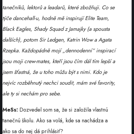
tanečníků, lektorů a leadarů, které zbožňuji. Co se
týče dancehall-u, hodně mě inspirují Elite Team,
Black Eagles, Shady Squad z Jamajky (a spousta
dalších), potom Sir Ledgen, Katrin Wow a Agata
Rzepka. Každopádně mojí „dennodenní“ inspirací
jsou moji crew-mates, kteří jsou čím dál tím lepší a
jsem šťastná, že u toho můžu být s nimi. Kdo je
nejvíc rozběhnutý nechci soudit, mám své favority,
ale ty si nechám pro sebe.
MeSs:
Dozvedel som sa, že si založila vlastnú
tanečnú školu. Ako sa volá, kde sa nachádza a
ako sa do nej dá prihlásiť?