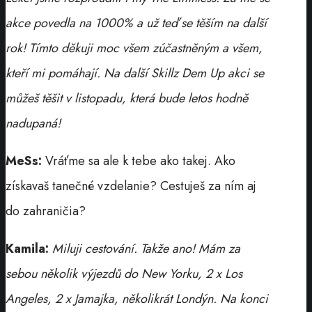
akce povedla na 1000% a už teď se těším na další
rok! Tímto děkuji moc všem zúčastněným a všem,
kteří mi pomáhají. Na další Skillz Dem Up akci se
můžeš těšit v listopadu, která bude letos hodně
nadupaná!
MeSs:
Vráťme sa ale k tebe ako takej. Ako
získavaš tanečné vzdelanie? Cestuješ za ním aj
do zahraničia?
Kamila:
Miluji cestování. Takže ano! Mám za
sebou několik výjezdů do New Yorku, 2 x Los
Angeles, 2 x Jamajka, několikrát Londýn. Na konci