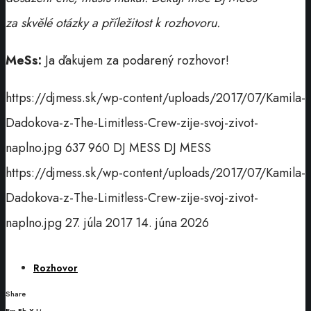
za skvělé otázky a příležitost k rozhovoru.
MeSs:
Ja ďakujem za podarený rozhovor!
https://djmess.sk/wp-content/uploads/2017/07/Kamila-
Dadokova-z-The-Limitless-Crew-zije-svoj-zivot-
naplno.jpg
637
960
DJ MESS
DJ MESS
https://djmess.sk/wp-content/uploads/2017/07/Kamila-
Dadokova-z-The-Limitless-Crew-zije-svoj-zivot-
naplno.jpg
27. júla 2017
14. júna 2026
Rozhovor
Share
Em
Fb
X
Li