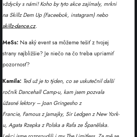
vždycky s námi! Koho by tyto akce zajímaly, mrkni
na Skillz Dem Up (Faceebok, instagram) nebo
skillz-dance.cz
.
MeSs:
Na aký event sa môžeme tešiť z tvojej
strany najbližšie? Je niečo na čo treba upriamiť
pozornosť?
Kamila:
Ted už je to týden, co se uskutečnil další
ročník Dancehall Camp-u, kam jsem pozvala
úžasné lektory – Joan Gringesho z
Francie, Famous z Jamajky, Sir Ledgen z New York-
u, Agata Rzepka z Polska a Rafa ze Španělska.
Lekci jsme rozproudili i my The Limitless. Za mě se