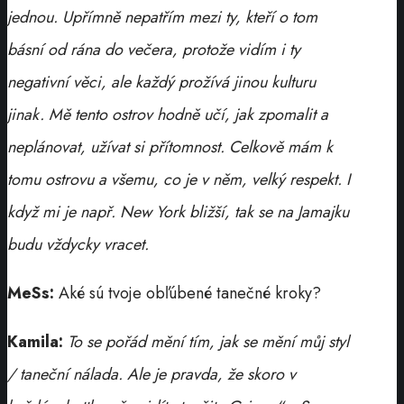
jednou. Upřímně nepatřím mezi ty, kteří o tom
básní od rána do večera, protože vidím i ty
negativní věci, ale každý prožívá jinou kulturu
jinak. Mě tento ostrov hodně učí, jak zpomalit a
neplánovat, užívat si přítomnost. Celkově mám k
tomu ostrovu a všemu, co je v něm, velký respekt. I
když mi je např. New York bližší, tak se na Jamajku
budu vždycky vracet.
MeSs:
Aké sú tvoje obľúbené tanečné kroky?
Kamila:
To se pořád mění tím, jak se mění můj styl
/ taneční nálada. Ale je pravda, že skoro v