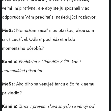
veľmi inšpiratívna, ale aby ste ju spoznali viac
odporúčam Vám prečítať si nasledujúci rozhovor.
MeSs:
Nemôžem začať inou otázkou, akou som
si už zaužíval. Odkiaľ pochádzaš a kde
momentálne pôsobíš?
Kamila:
Pocházím z Lítoměřic / ČR, kde i
momentálně působím.
MeSs:
Ako dlho sa venuješ tancu a čo ťa k nemu
priviedlo?
Kamila:
Tanci v pravém slova smyslu se věnuji od