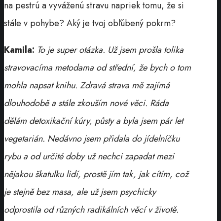
na pestrú a vyváženú stravu napriek tomu, že si
stále v pohybe? Aký je tvoj obľúbený pokrm?
Kamila:
To je super otázka. Už jsem prošla tolika
stravovacíma metodama od střední, že bych o tom
mohla napsat knihu. Zdravá strava mě zajímá
dlouhodobě a stále zkouším nové věci. Ráda
dělám detoxikační kúry, půsty a byla jsem pár let
vegetarián. Nedávno jsem přidala do jídelníčku
rybu a od určité doby už nechci zapadat mezi
nějakou škatulku lidí, prostě jím tak, jak cítím, což
je stejně bez masa, ale už jsem psychicky
odprostila od různých radikálních věcí v životě.