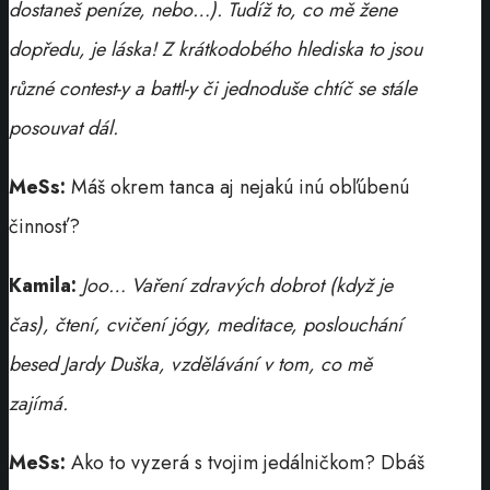
dostaneš peníze, nebo…). Tudíž to, co mě žene
dopředu, je láska! Z krátkodobého hlediska to jsou
různé contest-y a battl-y či jednoduše chtíč se stále
posouvat dál.
MeSs:
Máš okrem tanca aj nejakú inú obľúbenú
činnosť?
Kamila:
Joo… Vaření zdravých dobrot (když je
čas), čtení, cvičení jógy, meditace, poslouchání
besed Jardy Duška, vzdělávání v tom, co mě
zajímá.
MeSs:
Ako to vyzerá s tvojim jedálničkom? Dbáš