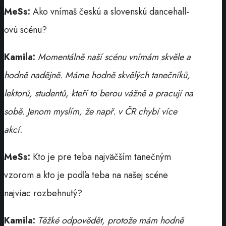
MeSs:
Ako vnímaš českú a slovenskú dancehall-
ovú scénu?
Kamila:
Momentálně naší scénu vnímám skvěle a
hodně nadějně. Máme hodně skvělých tanečníků,
lektorů, studentů, kteří to berou vážně a pracují na
sobě. Jenom myslím, že např. v ČR chybí více
akcí.
MeSs:
Kto je pre teba najväčším tanečným
vzorom a kto je podľa teba na našej scéne
najviac rozbehnutý?
Kamila:
Těžké odpovědět, protože mám hodně