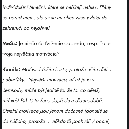
individuální taneční, které se neřikají nahlas. Plány
se pořád mění, ale už se mi chce zase vyletět do
zahraničí co nejdříve!
MeSs:
Je niečo čo ťa ženie dopredu, resp. čo je
tvoja najväčšia motivácia?
Kamila:
Motivaci řeším často, protože učím děti a
puberťáky.. Největší motivace, ať už je to v
čemkoliv, může být jedině to, že to, co děláš,
miluješ! Pak tě to žene dopředu a dlouhodobě.
Ostatní motivace jsou jenom dočasné (donutíš se
do něčeho, protože … někdo tě pochválí / ocení,