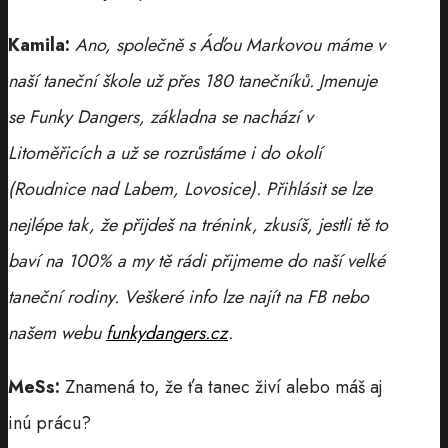
Kamila:
Ano, společně s Áďou Markovou máme v
naší taneční škole už přes 180 tanečníků. Jmenuje
se Funky Dangers, základna se nachází v
Litoměřicích a už se rozrůstáme i do okolí
(Roudnice nad Labem, Lovosice). Přihlásit se lze
nejlépe tak, že přijdeš na trénink, zkusíš, jestli tě to
baví na 100% a my tě rádi přijmeme do naší velké
taneční rodiny. Veškeré info lze najít na FB nebo
našem webu
funkydangers.cz
.
MeSs:
Znamená to, že ťa tanec živí alebo máš aj
inú prácu?