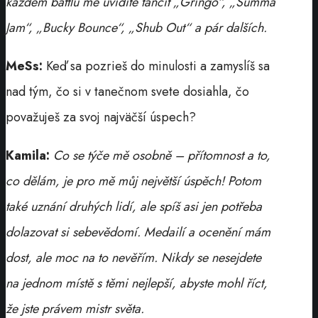
každém battlu mě uvidíte tančit „Gringo“, „Summa
Jam“, „Bucky Bounce“, „Shub Out“ a pár dalších.
MeSs:
Keď sa pozrieš do minulosti a zamyslíš sa
nad tým, čo si v tanečnom svete dosiahla, čo
považuješ za svoj najväčší úspech?
Kamila:
Co se týče mě osobně – přítomnost a to,
co dělám, je pro mě můj největší úspěch! Potom
také uznání druhých lidí, ale spíš asi jen potřeba
dolazovat si sebevědomí. Medailí a ocenění mám
dost, ale moc na to nevěřím. Nikdy se nesejdete
na jednom místě s těmi nejlepší, abyste mohl říct,
že jste právem mistr světa.