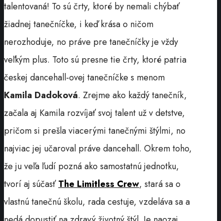
talentovaná! To sú črty, ktoré by nemali chýbať
žiadnej tanečníčke, i keď krása o ničom
nerozhoduje, no práve pre tanečníčky je vždy
veľkým plus. Toto sú presne tie črty, ktoré patria
českej dancehall-ovej tanečníčke s menom
Kamila Dadoková
. Zrejme ako každý tanečník,
začala aj Kamila rozvíjať svoj talent už v detstve,
pričom si prešla viacerými tanečnými štýlmi, no
najviac jej učaroval práve dancehall. Okrem toho,
že ju veľa ľudí pozná ako samostatnú jednotku,
tvorí aj súčasť
The Limitless Crew
, stará sa o
vlastnú tanečnú školu, rada cestuje, vzdeláva sa a
nedá dopustiť na zdravý životný štýl. Je naozaj