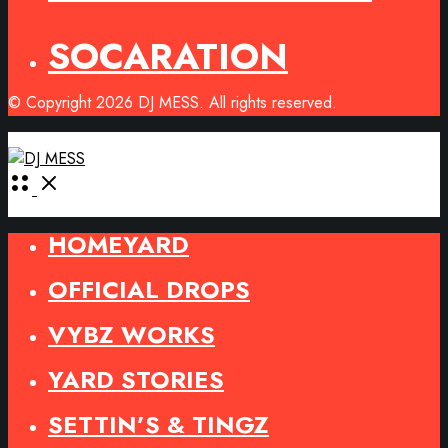
SOCARATION
© Copyright 2026 DJ MESS. All rights reserved.
Open
Menu
HOMEYARD
OFFICIAL DROPS
VYBZ WORKS
YARD STORIES
SETTIN’S & TINGZ