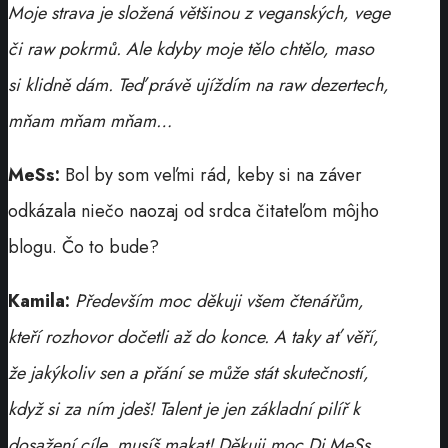
Moje strava je složená většinou z veganských, vege
či raw pokrmů. Ale kdyby moje tělo chtělo, maso
si klidně dám. Teď právě ujíždím na raw dezertech,
mňam mňam mňam…
MeSs:
Bol by som veľmi rád, keby si na záver
odkázala niečo naozaj od srdca čitateľom môjho
blogu. Čo to bude?
Kamila:
Především moc děkuji všem čtenářům,
kteří rozhovor dočetli až do konce. A taky ať věří,
že jakýkoliv sen a přání se může stát skutečností,
když si za ním jdeš! Talent je jen základní pilíř k
dosažení cíle, musíš makat! Děkuji moc Dj MeSs