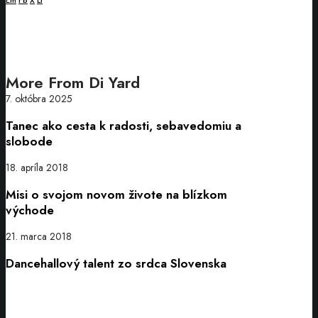
More From Di Yard
Tanec
7. októbra 2025
ako
Tanec ako cesta k radosti, sebavedomiu a
cesta
slobode
k
radosti,
Misi
18. apríla 2018
sebavedomiu
o
Misi o svojom novom živote na blízkom
a
svojom
východe
slobode
novom
živote
Dancehallový
21. marca 2018
na
talent
Dancehallový talent zo srdca Slovenska
blízkom
zo
východe
srdca
Slovenska