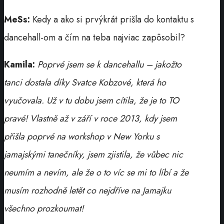
MeSs:
Kedy a ako si prvýkrát prišla do kontaktu s
dancehall-om a čím na teba najviac zapôsobil?
Kamila:
Poprvé jsem se k dancehallu – jakožto
tanci dostala díky Svatce Kobzové, která ho
vyučovala. Už v tu dobu jsem cítila, že je to TO
pravé! Vlastně až v září v roce 2013, kdy jsem
přišla poprvé na workshop v New Yorku s
jamajskými tanečníky, jsem zjistila, že vůbec nic
neumím a nevím, ale že o to víc se mi to líbí a že
musím rozhodně letět co nejdříve na Jamajku
všechno prozkoumat!