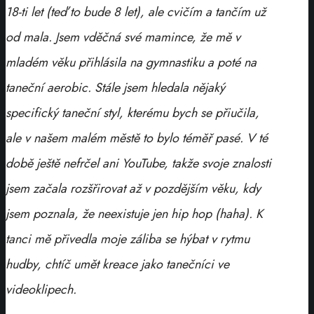
18-ti let (teď to bude 8 let), ale cvičím a tančím už
od mala. Jsem vděčná své mamince, že mě v
mladém věku přihlásila na gymnastiku a poté na
taneční aerobic. Stále jsem hledala nějaký
specifický taneční styl, kterému bych se přiučila,
ale v našem malém městě to bylo téměř pasé. V té
době ještě nefrčel ani YouTube, takže svoje znalosti
jsem začala rozšřirovat až v pozdějším věku, kdy
jsem poznala, že neexistuje jen hip hop (haha). K
tanci mě přivedla moje záliba se hýbat v rytmu
hudby, chtíč umět kreace jako tanečníci ve
videoklipech.