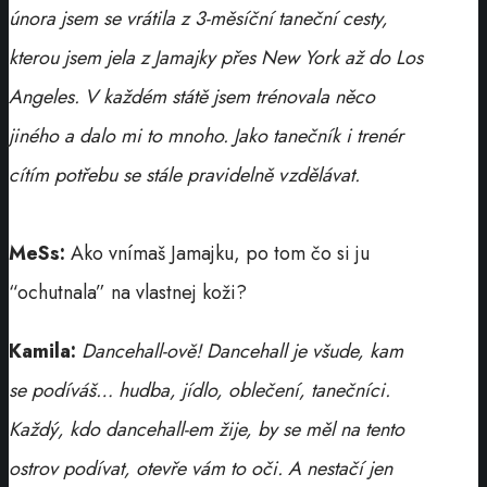
února jsem se vrátila z 3-měsíční taneční cesty,
kterou jsem jela z Jamajky přes New York až do Los
Angeles. V každém státě jsem trénovala něco
jiného a dalo mi to mnoho. Jako tanečník i trenér
cítím potřebu se stále pravidelně vzdělávat.
MeSs:
Ako vnímaš Jamajku, po tom čo si ju
“ochutnala” na vlastnej koži?
Kamila:
Dancehall-ově! Dancehall je všude, kam
se podíváš… hudba, jídlo, oblečení, tanečníci.
Každý, kdo dancehall-em žije, by se měl na tento
ostrov podívat, otevře vám to oči. A nestačí jen