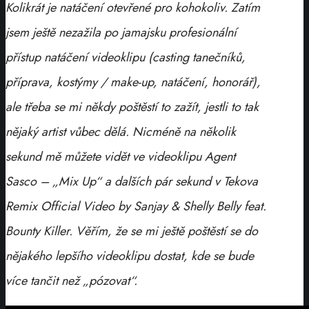
Kolikrát je natáčení otevřené pro kohokoliv. Zatím
jsem ještě nezažila po jamajsku profesionální
přístup natáčení videoklipu (casting tanečníků,
příprava, kostýmy / make-up, natáčení, honorář),
ale třeba se mi někdy poštěstí to zažít, jestli to tak
nějaký artist vůbec dělá. Nicméně na několik
sekund mě můžete vidět ve videoklipu Agent
Sa
sco – „Mix Up“ a dalších pár sekund v Tekova
Remix Official Video by Sanjay & Shelly Belly feat.
Bounty Killer. Věřím, že se mi ještě poštěstí se do
nějakého lepšího videoklipu dostat, kde se bude
více tančit než „pózovat“.