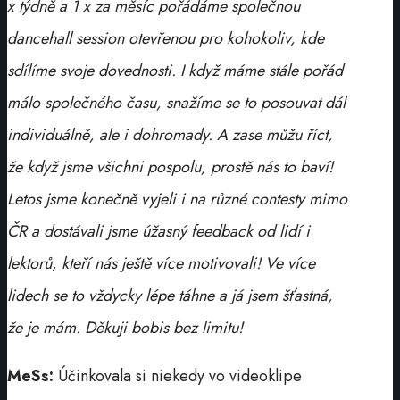
x týdně a 1 x za měsíc pořádáme společnou
dancehall session otevřenou pro kohokoliv, kde
sdílíme svoje dovednosti. I když máme stále pořád
málo společného času, snažíme se to posouvat dál
individuálně, ale i dohromady. A zase můžu říct,
že když jsme všichni pospolu, prostě nás to baví!
Letos jsme konečně vyjeli i na různé contesty mimo
ČR a dostávali jsme úžasný feedback od lidí i
lektorů, kteří nás ještě více motivovali! Ve více
lidech se to vždycky lépe táhne a já jsem šťastná,
že je mám. Děkuji bobis bez limitu!
MeSs:
Účinkovala si niekedy vo videoklipe