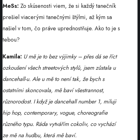
MeSs:
Zo skúsenosti viem, že si každý tanečník
prešiel viacerými tanečnými štýlmi, až kým sa
našiel v tom, čo práve uprednostňuje. Ako to je s
tebou?
Kamila:
U mě je to bez výjimky – přes dá se říct
ozkoušení všech streetových stylů, jsem zůstala u
dancehall-u. Ale u mě to není tak, že bych s
ostatními skoncovala, mě baví všestrannost,
různorodost. I když je dancehall number 1, miluji
hip hop, contemporary, vogue, choreografie
různého typu. Ráda vytvářím cokoliv, co vychází
ze mě na hudbu, která mě baví.