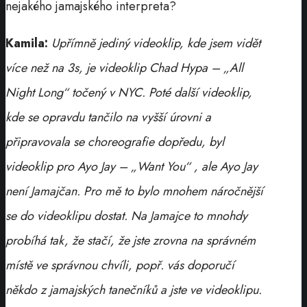
nejakého jamajského interpreta?
Kamila:
Upřímně jediný videoklip, kde jsem vidět
více než na 3s, je videoklip Chad Hypa – „All
Night Long“ točený v NYC. Poté další videoklip,
kde se opravdu tančilo na vyšší úrovni a
připravovala se choreografie dopředu, byl
videoklip pro Ayo Jay – „Want You“ , ale Ayo Jay
není Jamajčan. Pro mě to bylo mnohem náročnější
se do videoklipu dostat. Na Jamajce to mnohdy
probíhá tak, že stačí, že jste zrovna na správném
místě ve správnou chvíli, popř. vás doporučí
někdo z jamajských tanečníků a jste ve videoklipu.