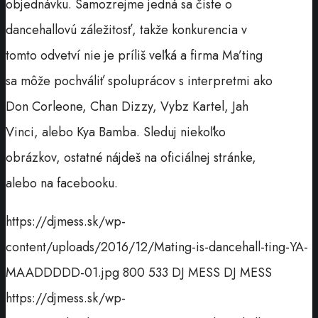
objednávku. Samozrejme jedná sa čiste o
dancehallovú záležitosť, takže konkurencia v
tomto odvetví nie je príliš veľká a firma Ma’ting
sa môže pochváliť spoluprácov s interpretmi ako
Don Corleone, Chan Dizzy, Vybz Kartel, Jah
Vinci, alebo Kya Bamba. Sleduj niekoľko
obrázkov, ostatné nájdeš na oficiálnej stránke,
alebo na facebooku.
https://djmess.sk/wp-
content/uploads/2016/12/Mating-is-dancehall-ting-YA-
MAADDDDD-01.jpg
800
533
DJ MESS
DJ MESS
https://djmess.sk/wp-