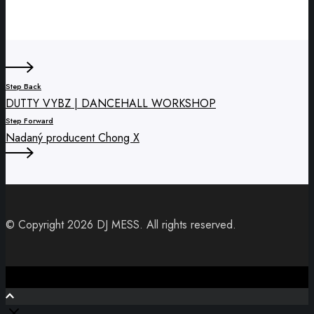
Show
u
Step Back
DUTTY VYBZ | DANCEHALL WORKSHOP
Step Forward
Nadaný producent Chong X
© Copyright 2026 DJ MESS. All rights reserved.
Close