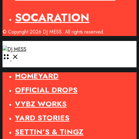
SOCARATION
© Copyright 2026 DJ MESS. All rights reserved.
Open
Menu
HOMEYARD
OFFICIAL DROPS
VYBZ WORKS
YARD STORIES
SETTIN’S & TINGZ