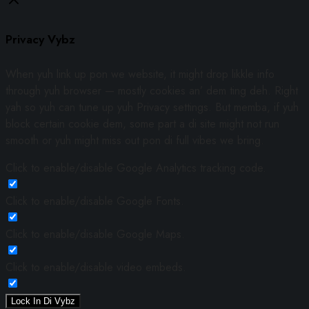
Privacy Vybz
When yuh link up pon we website, it might drop likkle info
through yuh browser — mostly cookies an’ dem ting deh. Right
yah so yuh can tune up yuh Privacy settings. But memba, if yuh
block certain cookie dem, some part a di site might not run
smooth or yuh might miss out pon di full vibes we bring.
Click to enable/disable Google Analytics tracking code.
Click to enable/disable Google Fonts.
Click to enable/disable Google Maps.
Click to enable/disable video embeds.
Lock In Di Vybz