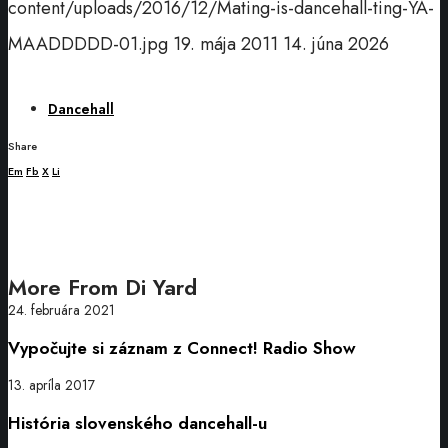
content/uploads/2016/12/Mating-is-dancehall-ting-YA-
MAADDDDD-01.jpg
19. mája 2011
14. júna 2026
Dancehall
Share
Em
Fb
X
Li
More From Di Yard
Vypočujte
24. februára 2021
si
Vypočujte si záznam z Connect! Radio Show
záznam
z
História
13. apríla 2017
Connect!
slovenského
História slovenského dancehall-u
Radio
dancehall-